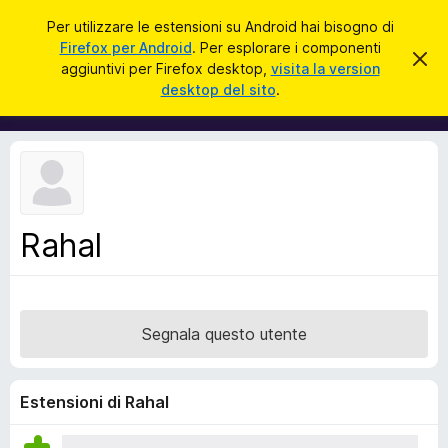
C
Accedi
Per utilizzare le estensioni su Android hai bisogno di
e
Firefox per Android
. Per esplorare i componenti
C
C
r
aggiuntivi per Firefox desktop,
visita la version
h
o
desktop del sito
.
i
c
m
u
a
d
p
i
o
q
u
n
e
e
s
t
n
o
Rahal
t
a
v
i
v
a
i
s
g
o
Segnala questo utente
g
i
u
Estensioni di Rahal
n
t