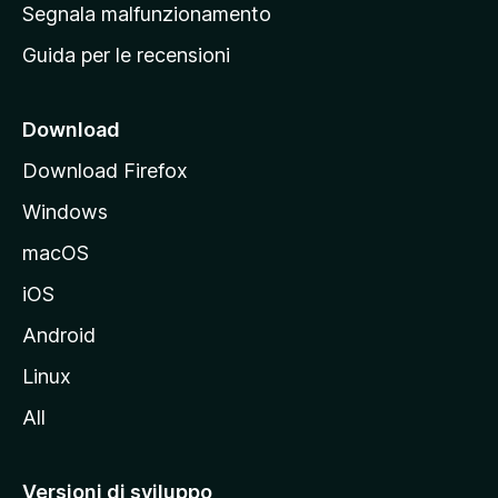
r
Segnala malfunzionamento
i
i
Guida per le recensioni
n
c
i
Download
p
Download Firefox
a
Windows
l
e
macOS
d
iOS
e
l
Android
s
Linux
i
All
t
o
M
Versioni di sviluppo