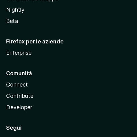
o
Nightly
z
i
Beta
l
l
Firefox per le aziende
a
Enterprise
Comunità
Connect
Contribute
Developer
Segui