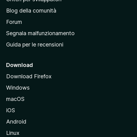
a
n
z
Blog della comunità
a
i
p
Forum
o
n
r
Segnala malfunzionamento
i
i
Guida per le recensioni
n
c
i
Download
p
Download Firefox
a
Windows
l
e
macOS
d
iOS
e
l
Android
s
Linux