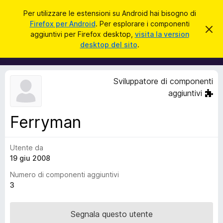
C
Accedi
Per utilizzare le estensioni su Android hai bisogno di
e
Firefox per Android
. Per esplorare i componenti
C
C
r
aggiuntivi per Firefox desktop,
visita la version
h
o
desktop del sito
.
i
c
m
u
a
d
p
i
o
q
Sviluppatore di componenti
u
n
aggiuntivi
e
e
s
t
n
o
Ferryman
t
a
v
i
v
Utente da
a
i
s
19 giu 2008
g
o
g
Numero di componenti aggiuntivi
i
3
u
n
Segnala questo utente
t