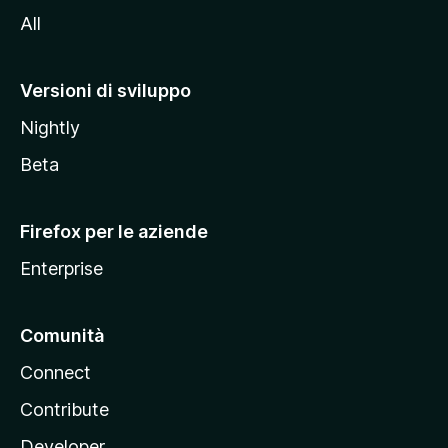
i
All
t
o
M
Versioni di sviluppo
o
Nightly
z
i
Beta
l
l
Firefox per le aziende
a
Enterprise
Comunità
Connect
Contribute
Developer