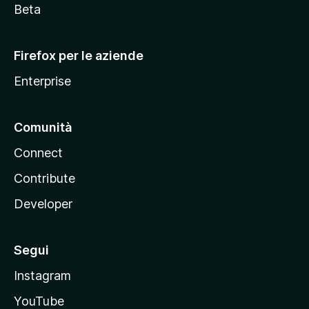
i
Beta
l
l
Firefox per le aziende
a
Enterprise
Comunità
Connect
Contribute
Developer
Segui
Instagram
YouTube