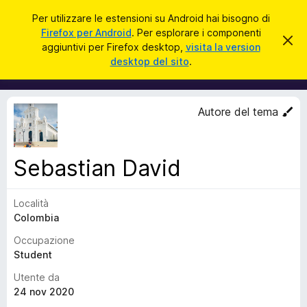
C
Accedi
Per utilizzare le estensioni su Android hai bisogno di
e
Firefox per Android
. Per esplorare i componenti
C
C
r
aggiuntivi per Firefox desktop,
visita la version
h
o
desktop del sito
.
i
c
m
u
a
d
p
i
o
q
Autore del tema
u
n
e
e
s
t
n
o
Sebastian David
t
a
v
i
v
Località
a
i
s
Colombia
g
o
g
Occupazione
i
Student
u
Utente da
n
24 nov 2020
t