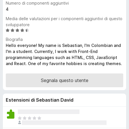
Numero di componenti aggiuntivi
i
4
v
Media delle valutazioni per i componenti aggiuntivi di questo
i
sviluppatore
p
V
e
a
Biografia
r
l
Hello everyone! My name is Sebastian, I'm Colombian and
F
u
I'm a student. Currently, I work with Front-End
i
t
programming languages such as HTML, CSS, JavaScript
r
a
and React. One of my favorite hobbies is creating themes.
t
e
a
f
4
Segnala questo utente
o
,
x
7
s
Estensioni di Sebastian David
u
5
N
o