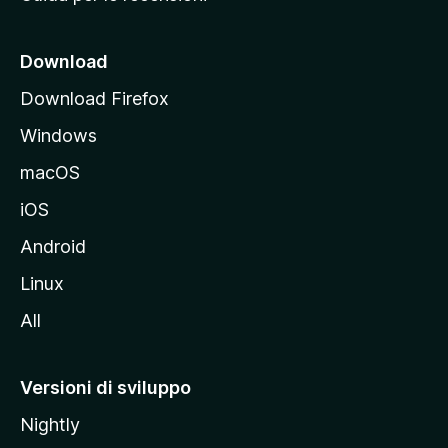
n
c
i
Download
p
Download Firefox
a
Windows
l
e
macOS
d
iOS
e
l
Android
s
Linux
i
All
t
o
M
Versioni di sviluppo
o
Nightly
z