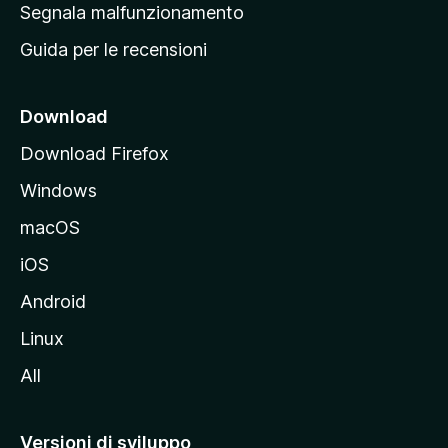
r
Segnala malfunzionamento
i
i
Guida per le recensioni
n
c
i
Download
p
Download Firefox
a
Windows
l
e
macOS
d
iOS
e
l
Android
s
Linux
i
All
t
o
M
Versioni di sviluppo