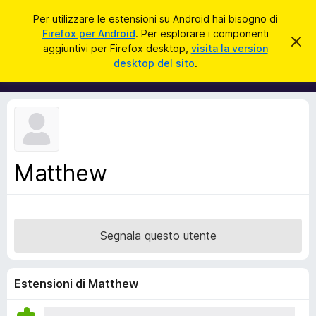
C
Accedi
Per utilizzare le estensioni su Android hai bisogno di
e
Firefox per Android
. Per esplorare i componenti
C
C
r
aggiuntivi per Firefox desktop,
visita la version
h
o
desktop del sito
.
i
c
m
u
a
d
p
i
o
q
u
n
e
e
s
t
n
o
Matthew
t
a
v
i
v
a
i
s
g
o
Segnala questo utente
g
i
u
Estensioni di Matthew
n
t