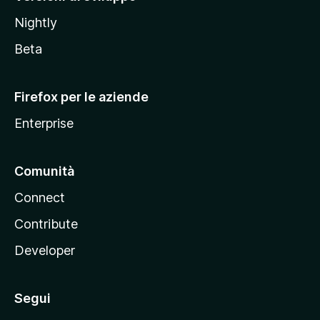
o
Nightly
z
i
Beta
l
l
Firefox per le aziende
a
Enterprise
Comunità
Connect
Contribute
Developer
Segui