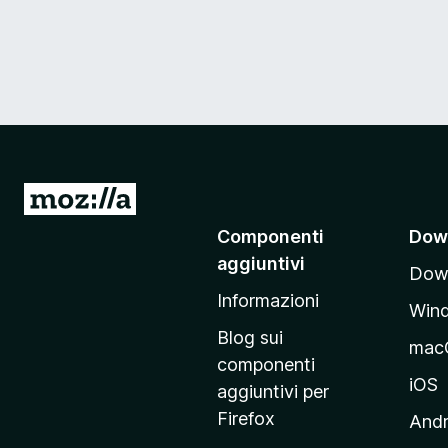
V
a
Componenti
Dow
i
aggiuntivi
Down
a
Informazioni
l
Win
l
Blog sui
mac
a
componenti
p
iOS
aggiuntivi per
a
Firefox
Andr
g