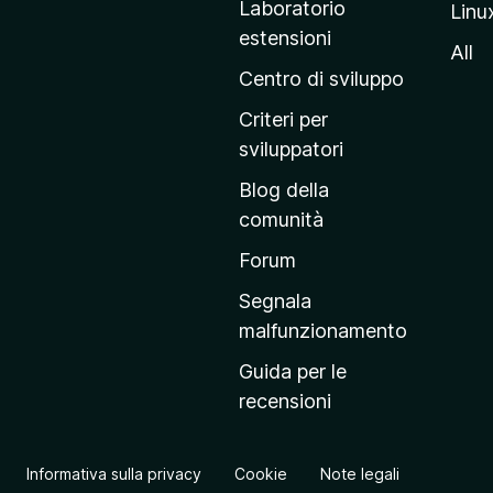
Laboratorio
Linu
i
estensioni
n
All
a
Centro di sviluppo
p
Criteri per
r
sviluppatori
i
Blog della
n
comunità
c
i
Forum
p
Segnala
a
malfunzionamento
l
Guida per le
e
recensioni
d
e
l
Informativa sulla privacy
Cookie
Note legali