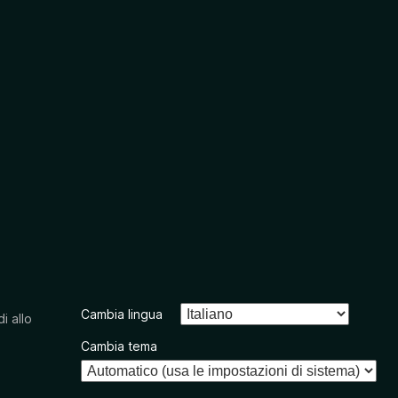
Cambia lingua
i allo
Cambia tema