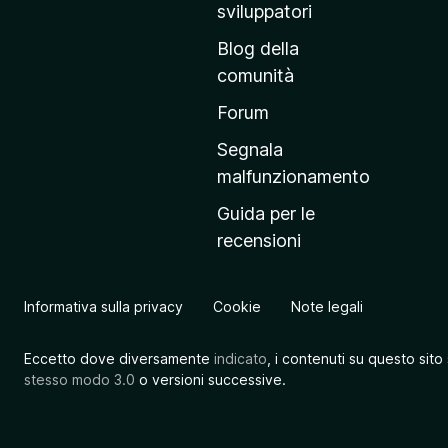
r
sviluppatori
i
Blog della
n
comunità
c
i
Forum
p
Segnala
a
malfunzionamento
l
Guida per le
e
recensioni
d
e
l
Informativa sulla privacy
Cookie
Note legali
s
i
Eccetto dove diversamente
indicato
, i contenuti su questo sito
t
stesso modo 3.0
o versioni successive.
o
M