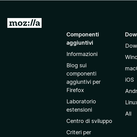
i
v
i
V
p
a
Componenti
Dow
e
i
r
aggiuntivi
Down
a
F
Informazioni
l
i
Win
l
r
Blog sui
mac
e
a
componenti
f
p
iOS
aggiuntivi per
o
a
Firefox
Andr
x
g
Laboratorio
Linu
i
estensioni
n
All
a
Centro di sviluppo
p
Criteri per