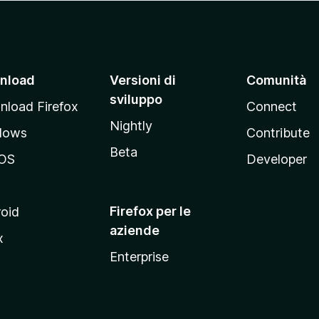
nload
Versioni di
Comunità
sviluppo
load Firefox
Connect
Nightly
dows
Contribute
Beta
OS
Developer
Firefox per le
oid
aziende
x
Enterprise