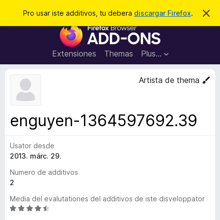
C
Aperir session
Pro usar iste additivos, tu debera
discargar Firefox
.
D
i
e
A
m
r
i
d
t
c
d
t
Extensiones
Themas
Plus…
a
e
i
i
r
t
s
Artista de thema
t
i
e
v
n
o
o
enguyen-1364597692.39
t
s
a
d
Usator desde
e
2013. márc. 29.
l
n
Numero de additivos
a
2
v
Media del evalutationes del additivos de iste disveloppator
i
C
g
l