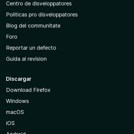
i
Centro de disveloppatores
a
l
o
u
p
n
Politicas pro disveloppatores
t
r
e
a
Blog del communitate
s
i
t
n
Foro
i
o
c
Reportar un defecto
n
i
e
Guida al revision
p
s
a
l
Discargar
d
Download Firefox
e
Windows
M
o
macOS
z
iOS
i
l