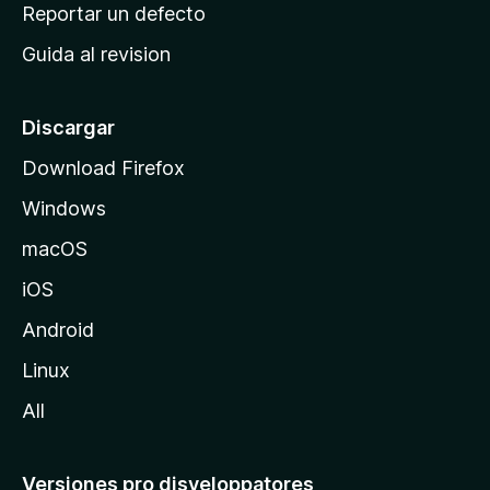
c
Reportar un defecto
n
i
e
Guida al revision
p
s
a
l
Discargar
d
Download Firefox
e
Windows
M
o
macOS
z
iOS
i
l
Android
l
Linux
a
All
Versiones pro disveloppatores