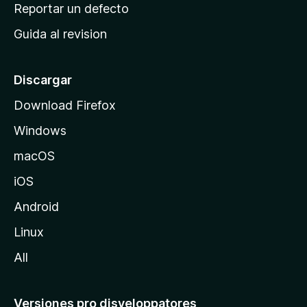
c
Reportar un defecto
n
i
e
Guida al revision
p
s
a
l
Discargar
d
Download Firefox
e
Windows
M
o
macOS
z
iOS
i
l
Android
l
Linux
a
All
Versiones pro disveloppatores