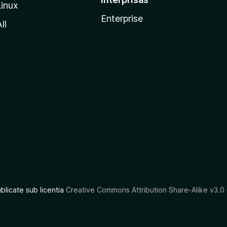
Linux
Enterprise
ll
ublicate sub licentia
Creative Commons Attribution Share-Alike v3.0