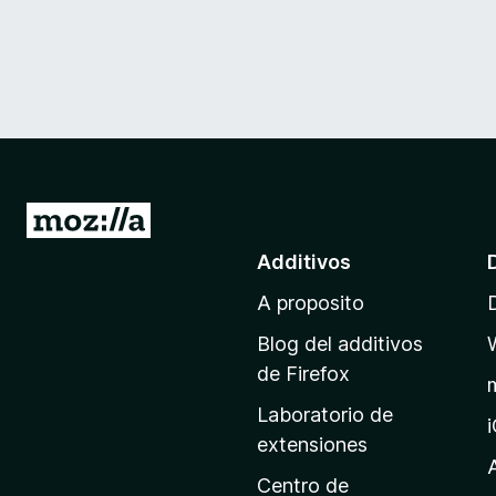
I
r
Additivos
a
A proposito
l
p
Blog del additivos
a
de Firefox
g
Laboratorio de
i
extensiones
n
a
Centro de