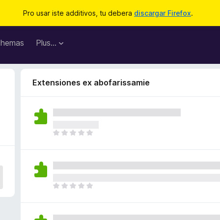
Pro usar iste additivos, tu debera
discargar Firefox
.
hemas
Plus…
Extensiones ex abofarissamie
I
l
h
a
n
o
I
n
l
h
h
a
a