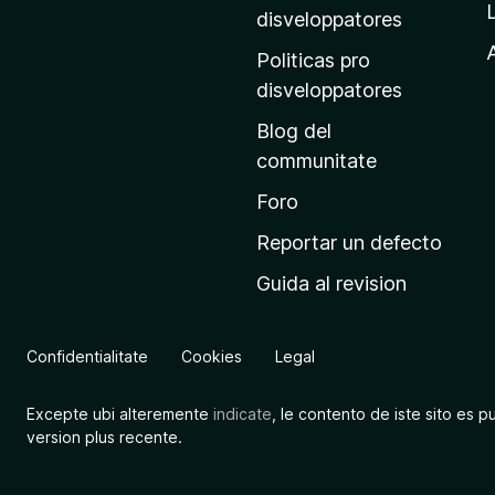
p
disveloppatores
r
A
Politicas pro
i
disveloppatores
n
Blog del
c
communitate
i
p
Foro
a
Reportar un defecto
l
Guida al revision
d
e
M
Confidentialitate
Cookies
Legal
o
z
Excepte ubi alteremente
indicate
, le contento de iste sito es p
i
version plus recente.
l