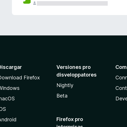
e
s
Discargar
Versiones pro
Com
disveloppatores
Download Firefox
Conn
Nightly
Windows
Cont
Beta
macOS
Deve
iOS
Firefox pro
Android
interprisas