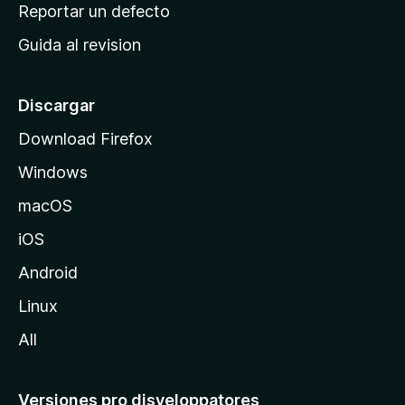
c
Reportar un defecto
n
i
e
Guida al revision
p
s
a
l
Discargar
d
Download Firefox
e
Windows
M
o
macOS
z
iOS
i
l
Android
l
Linux
a
All
Versiones pro disveloppatores