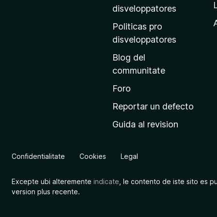
p
disveloppatores
r
A
Politicas pro
i
disveloppatores
n
Blog del
c
communitate
i
p
Foro
a
Reportar un defecto
l
Guida al revision
d
e
M
Confidentialitate
Cookies
Legal
o
z
Excepte ubi alteremente
indicate
, le contento de iste sito es p
i
version plus recente.
l