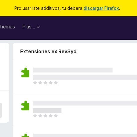
Pro usar iste additivos, tu debera
discargar Firefox
.
hemas
Plus…
Extensiones ex RevSyd
I
l
h
a
n
o
I
n
l
h
h
a
a