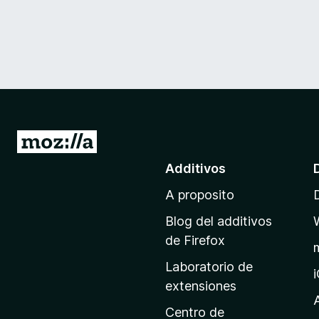
I
r
Additivos
a
A proposito
l
p
Blog del additivos
a
de Firefox
g
Laboratorio de
i
extensiones
n
a
Centro de