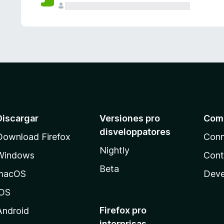
e
s
Discargar
Versiones pro
Com
disveloppatores
Download Firefox
Conn
Nightly
Windows
Cont
Beta
macOS
Deve
iOS
Firefox pro
Android
interprisas