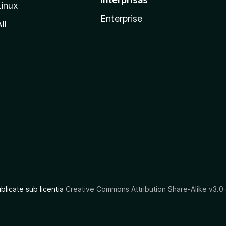
Linux
Enterprise
ll
ublicate sub licentia
Creative Commons Attribution Share-Alike v3.0