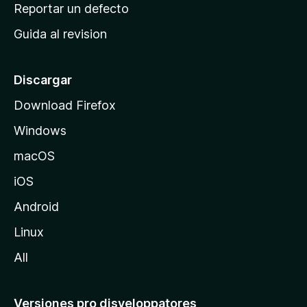
c
Reportar un defecto
n
i
e
Guida al revision
p
s
a
l
Discargar
d
Download Firefox
e
Windows
M
o
macOS
z
iOS
i
l
Android
l
Linux
a
All
Versiones pro disveloppatores