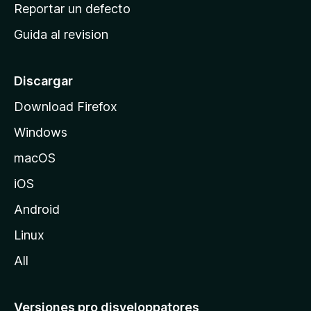
c
Reportar un defecto
n
i
e
Guida al revision
p
s
a
l
Discargar
d
Download Firefox
e
Windows
M
o
macOS
z
iOS
i
l
Android
l
Linux
a
All
Versiones pro disveloppatores