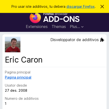
C
Aperir session
Pro usar iste additivos, tu debera
discargar Firefox
.
D
i
e
A
m
r
i
d
t
c
d
t
Extensiones
Themas
Plus…
a
e
i
i
r
t
s
Disveloppator de additivos
t
i
e
v
n
o
o
Eric Caron
t
s
a
d
Pagina principal
e
Pagina principal
l
n
Usator desde
a
27 des. 2008
v
Numero de additivos
i
1
g