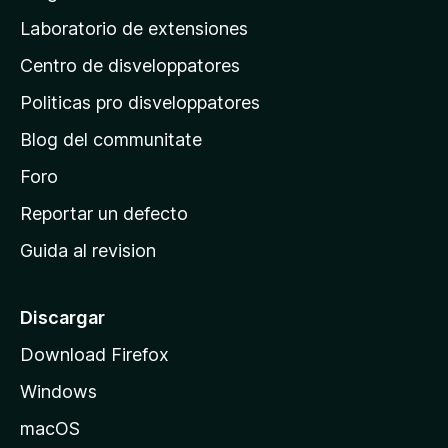
e
e
i
a
s
Laboratorio de extensiones
v
t
n
a
i
Centro de disveloppatores
a
l
o
u
p
n
Politicas pro disveloppatores
t
r
e
a
Blog del communitate
s
i
t
n
Foro
i
o
c
Reportar un defecto
n
i
e
Guida al revision
p
s
a
l
Discargar
d
Download Firefox
e
Windows
M
o
macOS
z