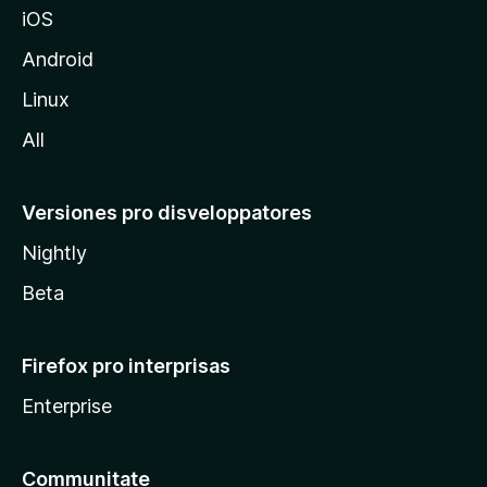
iOS
i
l
Android
l
Linux
a
All
Versiones pro disveloppatores
Nightly
Beta
Firefox pro interprisas
Enterprise
Communitate