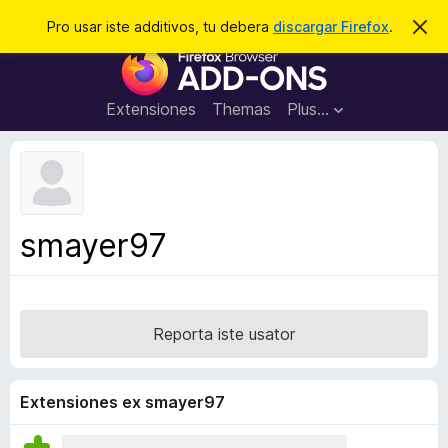
C
Aperir session
Pro usar iste additivos, tu debera
discargar Firefox
.
D
i
e
A
m
r
i
d
t
c
d
t
Extensiones
Themas
Plus…
a
e
i
i
r
t
s
t
i
e
v
n
o
o
smayer97
t
s
a
d
e
l
Reporta iste usator
n
a
v
Extensiones ex smayer97
i
g