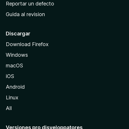
c
Reportar un defecto
n
i
e
Guida al revision
p
s
a
l
Discargar
d
Download Firefox
e
Windows
M
o
macOS
z
iOS
i
l
Android
l
Linux
a
All
Versiones pro disveloppatores