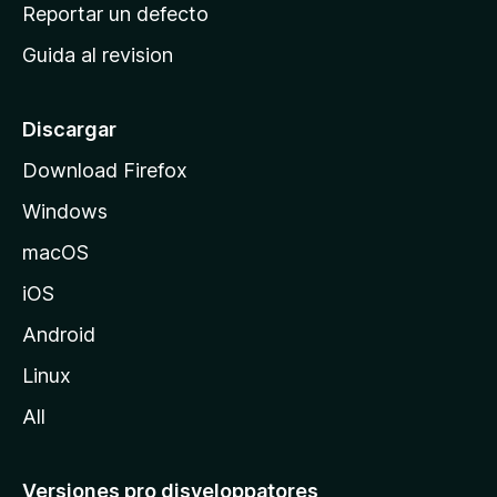
c
Reportar un defecto
n
i
e
Guida al revision
p
s
a
l
Discargar
d
Download Firefox
e
Windows
M
o
macOS
z
iOS
i
l
Android
l
Linux
a
All
Versiones pro disveloppatores