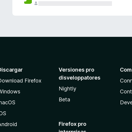
e
s
Discargar
Versiones pro
Com
disveloppatores
Download Firefox
Conn
Nightly
Windows
Cont
Beta
macOS
Deve
iOS
Firefox pro
Android
interprisas