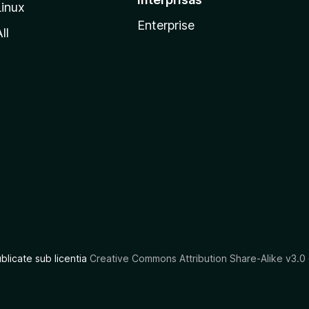
Linux
Enterprise
ll
ublicate sub licentia
Creative Commons Attribution Share-Alike v3.0