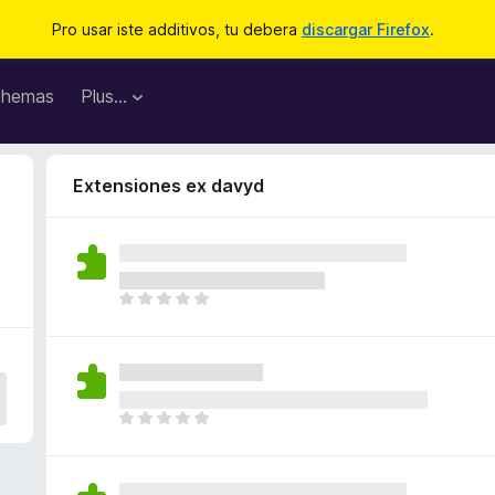
Pro usar iste additivos, tu debera
discargar Firefox
.
hemas
Plus…
Extensiones ex davyd
I
l
h
a
n
o
I
n
l
h
h
a
a