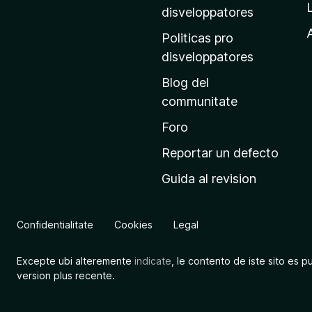
p
disveloppatores
r
A
Politicas pro
i
disveloppatores
n
Blog del
c
communitate
i
p
Foro
a
Reportar un defecto
l
Guida al revision
d
e
M
Confidentialitate
Cookies
Legal
o
z
Excepte ubi alteremente
indicate
, le contento de iste sito es p
i
version plus recente.
l