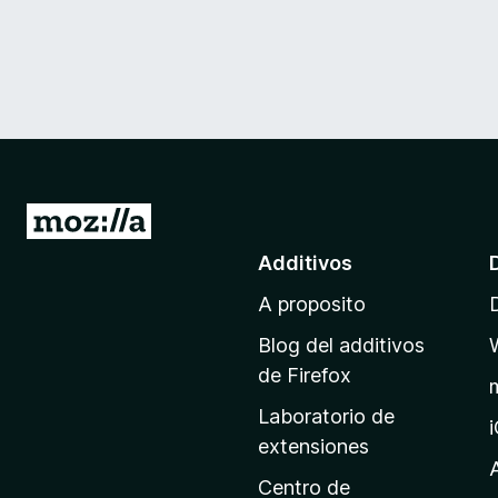
I
r
Additivos
a
A proposito
l
p
Blog del additivos
a
de Firefox
g
Laboratorio de
i
extensiones
n
a
Centro de