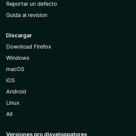
c
Reportar un defecto
n
i
e
Guida al revision
p
s
a
l
Discargar
d
Download Firefox
e
Windows
M
o
macOS
z
iOS
i
l
Android
l
Linux
a
All
Versiones pro disveloppatores