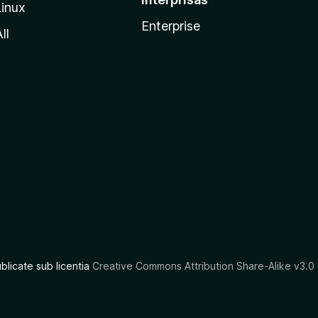
Linux
Enterprise
ll
ublicate sub licentia
Creative Commons Attribution Share-Alike v3.0