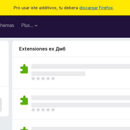
Pro usar iste additivos, tu debera
discargar Firefox
.
hemas
Plus…
Extensiones ex Дмб
I
l
h
a
n
o
I
n
l
h
h
a
a