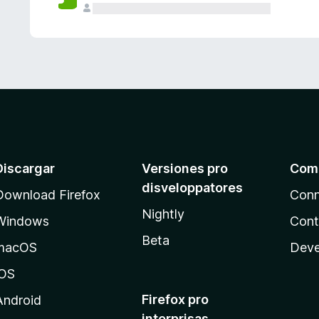
e
s
Discargar
Versiones pro
Com
disveloppatores
Download Firefox
Conn
Nightly
Windows
Cont
Beta
macOS
Deve
iOS
Firefox pro
Android
interprisas