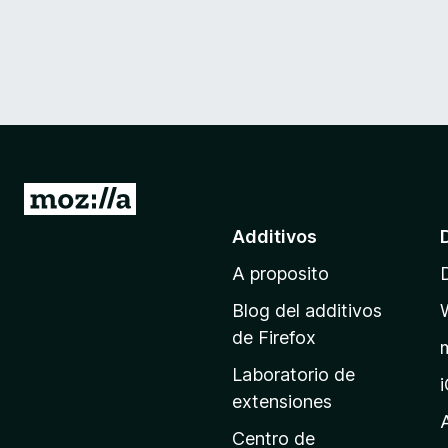
I
r
Additivos
a
A proposito
l
p
Blog del additivos
a
de Firefox
g
Laboratorio de
i
extensiones
n
a
Centro de