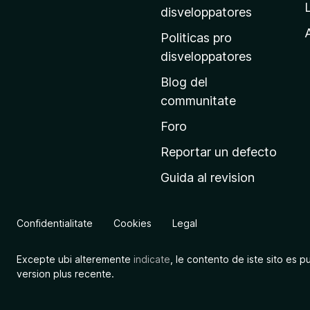
p
disveloppatores
r
A
Politicas pro
i
disveloppatores
n
Blog del
c
communitate
i
p
Foro
a
Reportar un defecto
l
Guida al revision
d
e
M
Confidentialitate
Cookies
Legal
o
z
Excepte ubi alteremente
indicate
, le contento de iste sito es p
i
version plus recente.
l