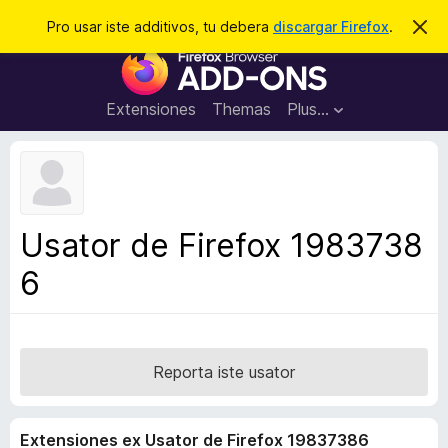
C
Aperir session
Pro usar iste additivos, tu debera
discargar Firefox
.
D
i
e
A
m
r
i
d
t
c
d
t
Extensiones
Themas
Plus…
a
e
i
i
r
t
s
t
i
e
v
n
o
o
Usator de Firefox 1983738
t
s
a
6
d
e
l
n
a
Reporta iste usator
v
i
Extensiones ex Usator de Firefox 19837386
g