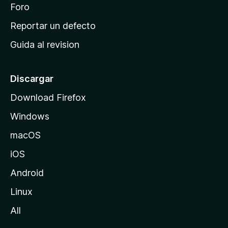
n
Foro
i
o
c
Reportar un defecto
n
i
e
Guida al revision
p
s
a
l
Discargar
d
Download Firefox
e
Windows
M
o
macOS
z
iOS
i
l
Android
l
Linux
a
All