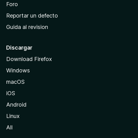
n
Foro
i
o
c
Reportar un defecto
n
i
e
Guida al revision
p
s
a
l
Discargar
d
Download Firefox
e
Windows
M
o
macOS
z
iOS
i
l
Android
l
Linux
a
All