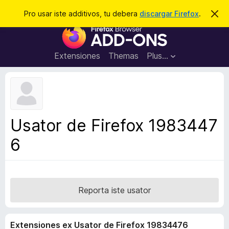
C
Aperir session
Pro usar iste additivos, tu debera
discargar Firefox
.
D
i
e
A
m
r
i
d
t
c
d
t
Extensiones
Themas
Plus…
a
e
i
i
r
t
s
t
i
e
v
n
o
o
Usator de Firefox 1983447
t
s
a
6
d
e
l
n
a
Reporta iste usator
v
i
Extensiones ex Usator de Firefox 19834476
g