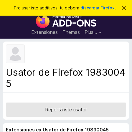
C
Aperir session
Pro usar iste additivos, tu debera
discargar Firefox
.
D
i
e
A
m
r
i
d
t
c
d
t
Extensiones
Themas
Plus…
a
e
i
i
r
t
s
t
i
e
v
n
o
o
Usator de Firefox 1983004
t
s
a
5
d
e
l
n
a
Reporta iste usator
v
i
Extensiones ex Usator de Firefox 19830045
g