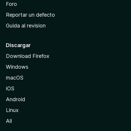
n
Foro
i
o
c
Reportar un defecto
n
i
e
Guida al revision
p
s
a
l
Discargar
d
Download Firefox
e
Windows
M
o
macOS
z
iOS
i
l
Android
l
Linux
a
All