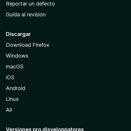
c
Reportar un defecto
n
i
e
Guida al revision
p
s
a
l
Discargar
d
Download Firefox
e
Windows
M
o
macOS
z
iOS
i
l
Android
l
Linux
a
All
Versiones pro disveloppatores