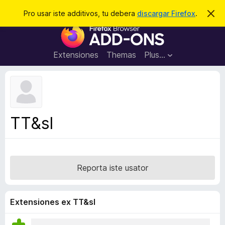
C
Aperir session
Pro usar iste additivos, tu debera
discargar Firefox
.
D
i
e
A
m
r
i
d
t
c
d
t
Extensiones
Themas
Plus…
a
e
i
i
r
t
s
t
i
e
v
n
o
o
TT&sl
t
s
a
d
e
l
Reporta iste usator
n
a
v
Extensiones ex TT&sl
i
g