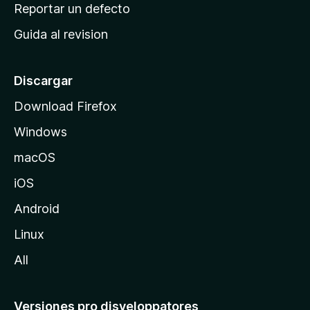
c
Reportar un defecto
n
i
e
Guida al revision
p
s
a
l
Discargar
d
Download Firefox
e
Windows
M
o
macOS
z
iOS
i
l
Android
l
Linux
a
All
Versiones pro disveloppatores