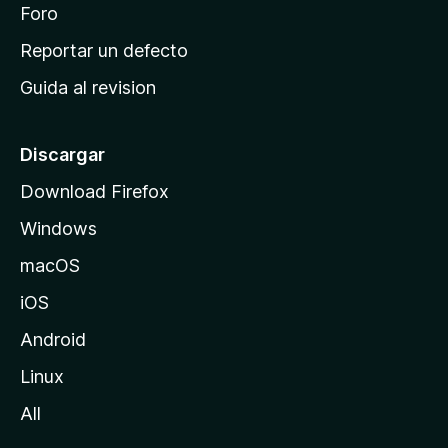
n
Foro
i
o
c
Reportar un defecto
n
i
e
Guida al revision
p
s
a
l
Discargar
d
Download Firefox
e
Windows
M
o
macOS
z
iOS
i
l
Android
l
Linux
a
All