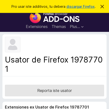
C
Aperir session
Pro usar iste additivos, tu debera
discargar Firefox
.
D
i
e
A
m
r
i
d
t
c
d
t
Extensiones
Themas
Plus…
a
e
i
i
r
t
s
t
i
e
v
n
o
o
Usator de Firefox 1978770
t
s
a
1
d
e
l
n
a
Reporta iste usator
v
i
Extensiones ex Usator de Firefox 19787701
g