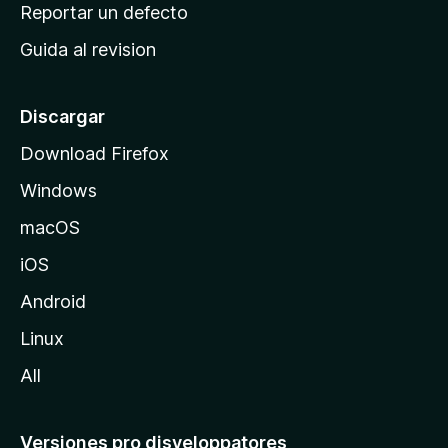
c
Reportar un defecto
n
i
e
Guida al revision
p
s
a
l
Discargar
d
Download Firefox
e
Windows
M
o
macOS
z
iOS
i
l
Android
l
Linux
a
All
Versiones pro disveloppatores