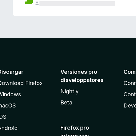
e
s
Discargar
Versiones pro
Com
disveloppatores
Download Firefox
Conn
Nightly
Windows
Cont
Beta
macOS
Deve
iOS
Firefox pro
Android
interprisas