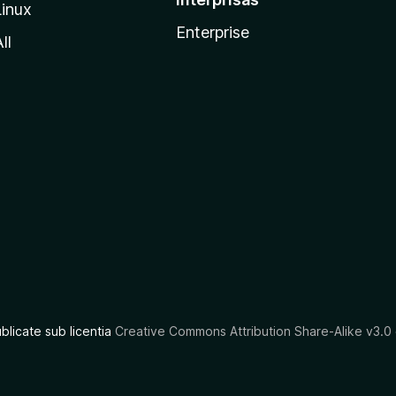
Linux
Enterprise
ll
ublicate sub licentia
Creative Commons Attribution Share-Alike v3.0