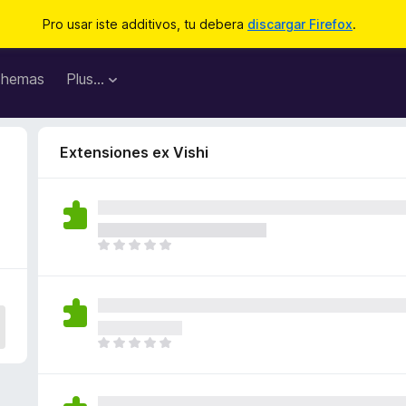
Pro usar iste additivos, tu debera
discargar Firefox
.
hemas
Plus…
Extensiones ex Vishi
I
l
h
a
n
o
I
n
l
h
h
a
a