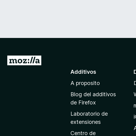
I
r
Additivos
a
A proposito
l
p
Blog del additivos
a
de Firefox
g
Laboratorio de
i
extensiones
n
a
Centro de