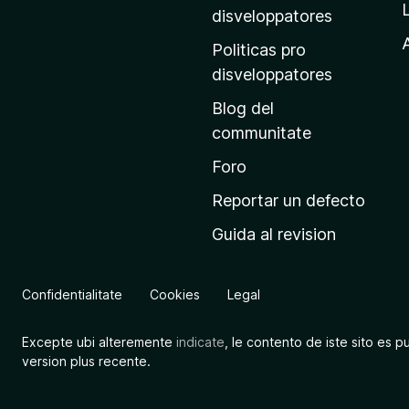
p
disveloppatores
r
A
Politicas pro
i
disveloppatores
n
Blog del
c
communitate
i
p
Foro
a
Reportar un defecto
l
Guida al revision
d
e
M
Confidentialitate
Cookies
Legal
o
z
Excepte ubi alteremente
indicate
, le contento de iste sito es p
i
version plus recente.
l