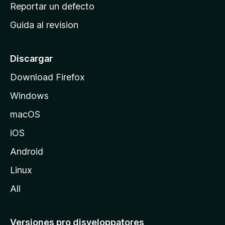
c
Reportar un defecto
n
i
e
Guida al revision
p
s
a
l
Discargar
d
Download Firefox
e
Windows
M
o
macOS
z
iOS
i
l
Android
l
Linux
a
All
Versiones pro disveloppatores