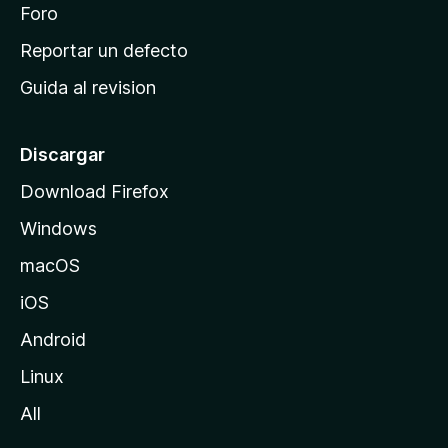
n
Foro
i
o
c
Reportar un defecto
n
i
e
Guida al revision
p
s
a
l
Discargar
d
Download Firefox
e
Windows
M
o
macOS
z
iOS
i
l
Android
l
Linux
a
All