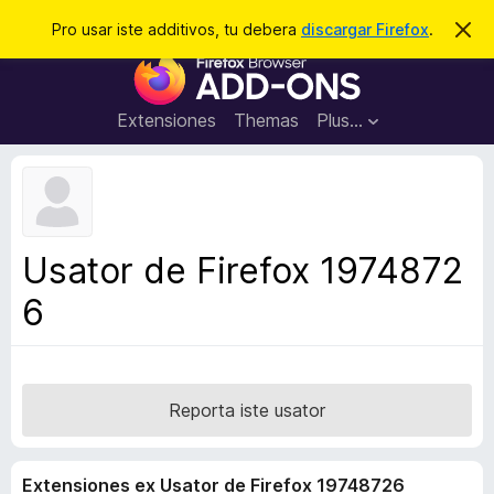
C
Aperir session
Pro usar iste additivos, tu debera
discargar Firefox
.
D
i
e
A
m
r
i
d
t
c
d
t
Extensiones
Themas
Plus…
a
e
i
i
r
t
s
t
i
e
v
n
o
o
Usator de Firefox 1974872
t
s
a
6
d
e
l
n
a
Reporta iste usator
v
i
Extensiones ex Usator de Firefox 19748726
g