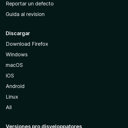
c
Reportar un defecto
n
i
e
Guida al revision
p
s
a
l
Discargar
d
Download Firefox
e
Windows
M
o
macOS
z
iOS
i
l
Android
l
Linux
a
All
Versiones pro disveloppatores