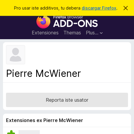
C
Aperir session
Pro usar iste additivos, tu debera
discargar Firefox
.
D
i
e
A
m
r
i
d
t
c
d
t
Extensiones
Themas
Plus…
a
e
i
i
r
t
s
t
i
e
v
n
o
o
Pierre McWiener
t
s
a
d
e
l
Reporta iste usator
n
a
v
Extensiones ex Pierre McWiener
i
g