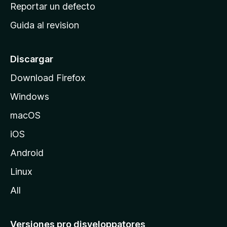
c
Reportar un defecto
n
i
e
Guida al revision
p
s
a
l
Discargar
d
Download Firefox
e
Windows
M
o
macOS
z
iOS
i
l
Android
l
Linux
a
All
Versiones pro disveloppatores