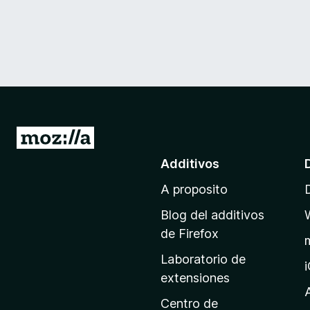
I
r
Additivos
a
A proposito
l
p
Blog del additivos
a
de Firefox
g
Laboratorio de
i
extensiones
n
a
Centro de