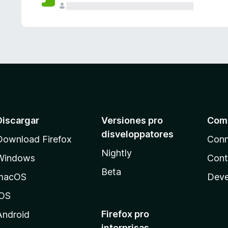
e
s
Discargar
Versiones pro
Com
disveloppatores
Download Firefox
Conn
Nightly
Windows
Cont
Beta
macOS
Deve
iOS
Firefox pro
Android
interprisas