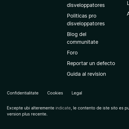
p
disveloppatores
r
A
Politicas pro
i
disveloppatores
n
Blog del
c
communitate
i
p
Foro
a
Reportar un defecto
l
Guida al revision
d
e
M
Confidentialitate
Cookies
Legal
o
z
Excepte ubi alteremente
indicate
, le contento de iste sito es p
i
version plus recente.
l