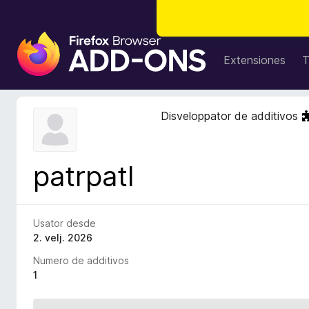
A
d
Extensiones
T
d
i
t
Disveloppator de additivos
i
v
o
patrpatl
s
d
e
l
Usator desde
n
2. velj. 2026
a
Numero de additivos
v
1
i
g