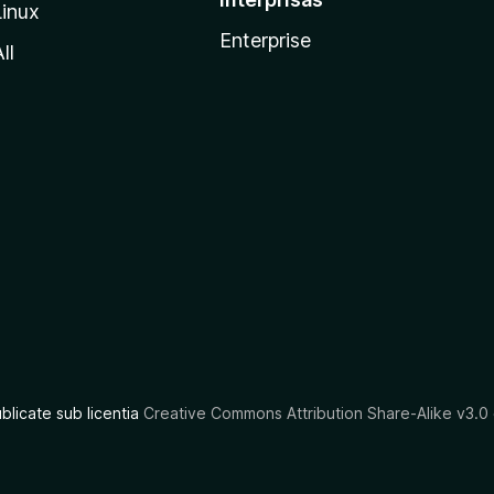
Linux
Enterprise
ll
ublicate sub licentia
Creative Commons Attribution Share-Alike v3.0