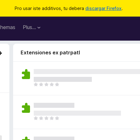
Pro usar iste additivos, tu debera
discargar Firefox
.
hemas
Plus…
Extensiones ex patrpatl
I
l
h
a
n
o
I
n
l
h
h
a
a