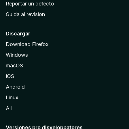
c
Reportar un defecto
n
i
e
Guida al revision
p
s
a
l
Discargar
d
Download Firefox
e
Windows
M
o
macOS
z
iOS
i
l
Android
l
Linux
a
All
Versiones pro disveloppatores