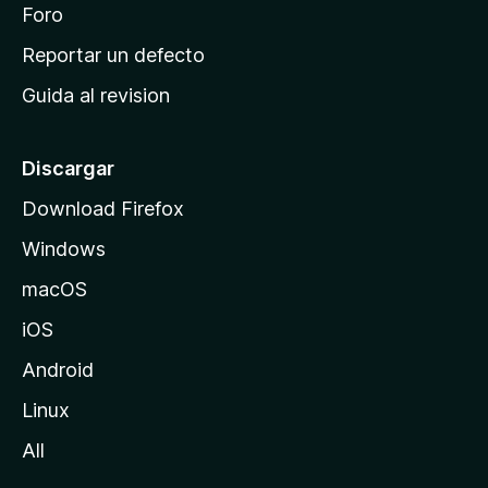
n
Foro
i
o
c
Reportar un defecto
n
i
e
Guida al revision
p
s
a
l
Discargar
d
Download Firefox
e
Windows
M
o
macOS
z
iOS
i
l
Android
l
Linux
a
All