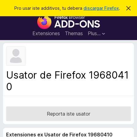
C
Aperir session
Pro usar iste additivos, tu debera
discargar Firefox
.
D
i
e
A
m
r
i
d
t
c
d
t
Extensiones
Themas
Plus…
a
e
i
i
r
t
s
t
i
e
v
n
o
o
Usator de Firefox 1968041
t
s
a
0
d
e
l
n
a
Reporta iste usator
v
i
Extensiones ex Usator de Firefox 19680410
g