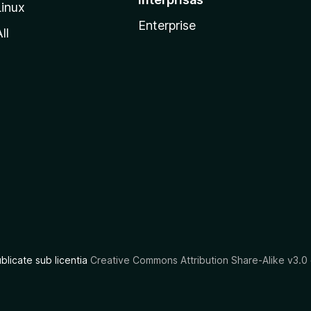
Linux
Enterprise
ll
ublicate sub licentia
Creative Commons Attribution Share-Alike v3.0