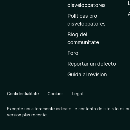
p
disveloppatores
r
A
Politicas pro
i
disveloppatores
n
Blog del
c
communitate
i
p
Foro
a
Reportar un defecto
l
Guida al revision
d
e
M
Confidentialitate
Cookies
Legal
o
z
Excepte ubi alteremente
indicate
, le contento de iste sito es p
i
version plus recente.
l