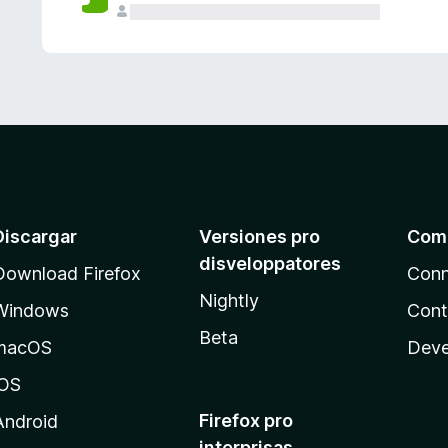
e
s
Discargar
Versiones pro
Com
disveloppatores
Download Firefox
Conn
Nightly
Windows
Cont
Beta
macOS
Deve
iOS
Firefox pro
Android
interprisas