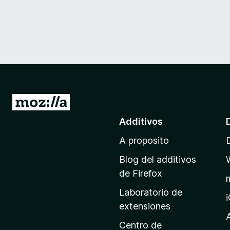
I
r
Additivos
a
A proposito
l
p
Blog del additivos
a
de Firefox
g
Laboratorio de
i
extensiones
n
a
Centro de