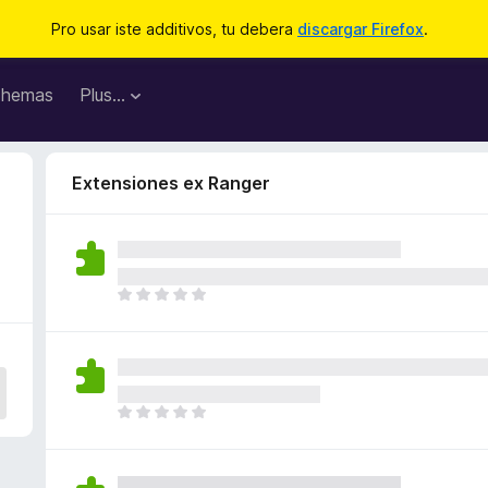
Pro usar iste additivos, tu debera
discargar Firefox
.
hemas
Plus…
Extensiones ex Ranger
I
l
h
a
n
o
I
n
l
h
h
a
a