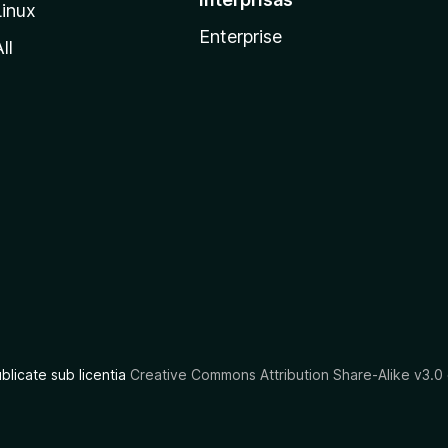
Linux
Enterprise
ll
ublicate sub licentia
Creative Commons Attribution Share-Alike v3.0