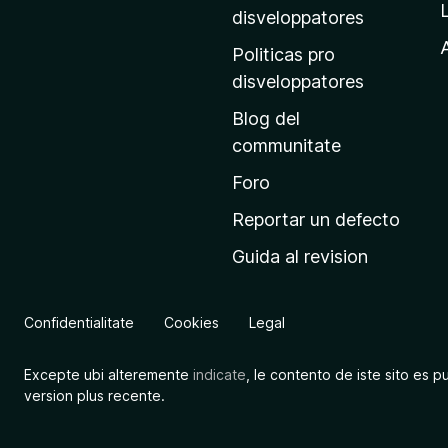
p
disveloppatores
r
A
Politicas pro
i
disveloppatores
n
Blog del
c
communitate
i
p
Foro
a
Reportar un defecto
l
Guida al revision
d
e
M
Confidentialitate
Cookies
Legal
o
z
Excepte ubi alteremente
indicate
, le contento de iste sito es p
i
version plus recente.
l