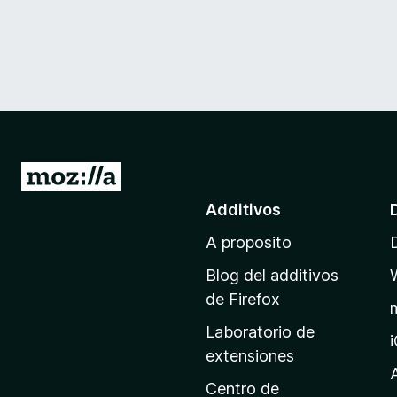
I
r
Additivos
a
A proposito
l
p
Blog del additivos
a
de Firefox
g
Laboratorio de
i
extensiones
n
a
Centro de