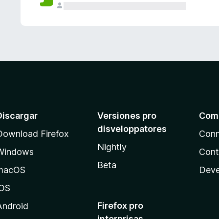
e
s
Discargar
Versiones pro
Com
disveloppatores
Download Firefox
Conn
Nightly
Windows
Cont
Beta
macOS
Deve
iOS
Firefox pro
Android
interprisas