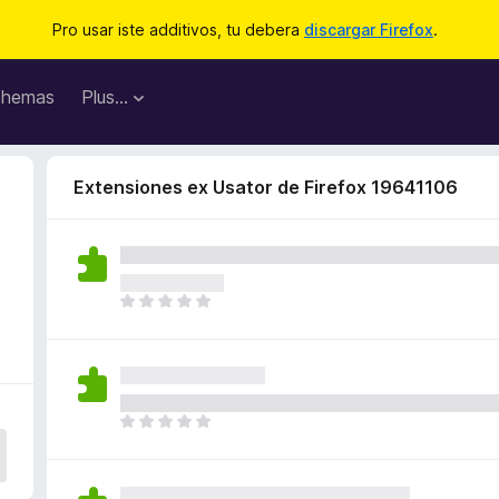
Pro usar iste additivos, tu debera
discargar Firefox
.
hemas
Plus…
Extensiones ex Usator de Firefox 19641106
I
l
h
a
n
o
I
n
l
h
h
a
a