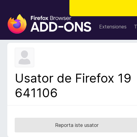
A
d
Extensiones
T
d
i
t
i
v
o
Usator de Firefox 19
s
d
641106
e
l
n
a
v
Reporta iste usator
i
g