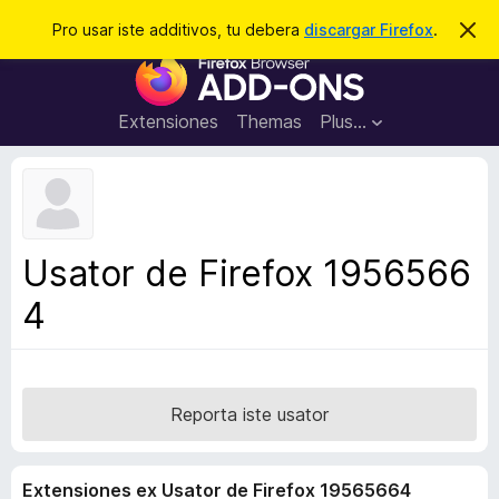
C
Aperir session
Pro usar iste additivos, tu debera
discargar Firefox
.
D
i
e
A
m
r
i
d
t
c
d
t
Extensiones
Themas
Plus…
a
e
i
i
r
t
s
t
i
e
v
n
o
o
Usator de Firefox 1956566
t
s
a
4
d
e
l
n
a
Reporta iste usator
v
i
Extensiones ex Usator de Firefox 19565664
g