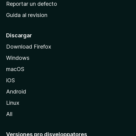
c
Reportar un defecto
n
i
e
Guida al revision
p
s
a
l
Discargar
d
Download Firefox
e
Windows
M
o
macOS
z
iOS
i
l
Android
l
Linux
a
All
Versiones pro disveloppatores