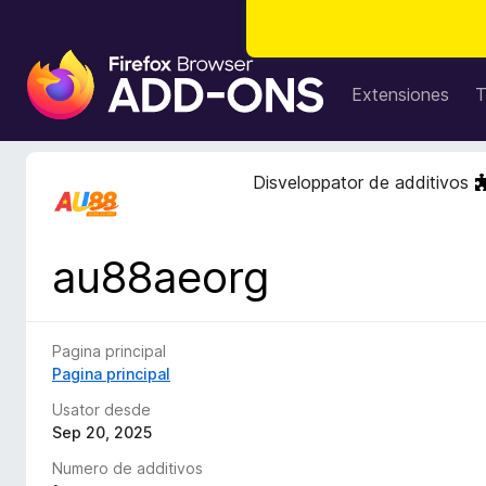
A
d
Extensiones
T
d
i
t
Disveloppator de additivos
i
v
o
au88aeorg
s
d
e
l
Pagina principal
n
Pagina principal
a
Usator desde
v
Sep 20, 2025
i
Numero de additivos
g