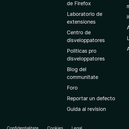
a
de Firefox
g
Laboratorio de
i
extensiones
n
a
Centro de
p
disveloppatores
r
A
Politicas pro
i
disveloppatores
n
Blog del
c
communitate
i
p
Foro
a
Reportar un defecto
l
Guida al revision
d
e
M
Confidentialitate
Cookies
Legal