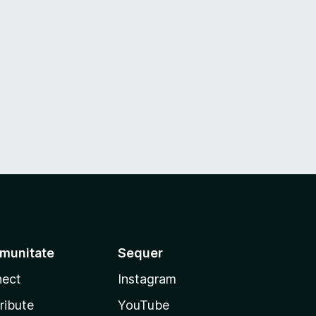
munitate
Sequer
ect
Instagram
ribute
YouTube