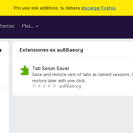
Pro usar iste additivos, tu debera
discargar Firefox
.
hemas
Plus…
Extensiones ex au88aeorg
Tab Sessn Saver
Save and restore sets of tabs as named sessions. S
restore later with one click.
au88aeorg
I
l
h
a
n
o
n
h