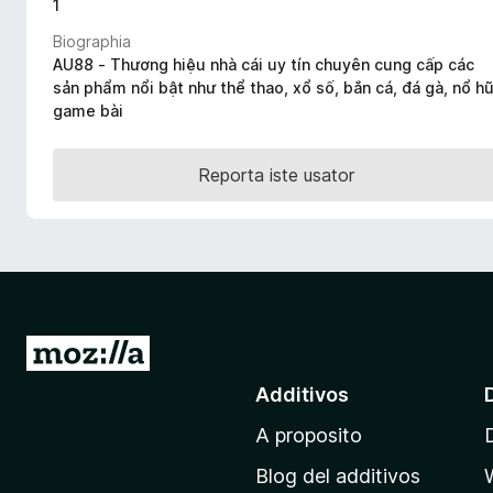
1
a
Biographia
t
AU88 - Thương hiệu nhà cái uy tín chuyên cung cấp các
o
sản phẩm nổi bật như thể thao, xổ số, bắn cá, đá gà, nổ hũ
r
game bài
F
i
Reporta iste usator
r
e
f
o
x
I
r
Additivos
a
A proposito
l
p
Blog del additivos