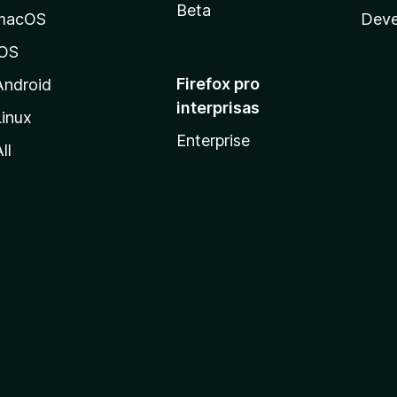
Beta
macOS
Deve
iOS
Firefox pro
Android
interprisas
Linux
Enterprise
ll