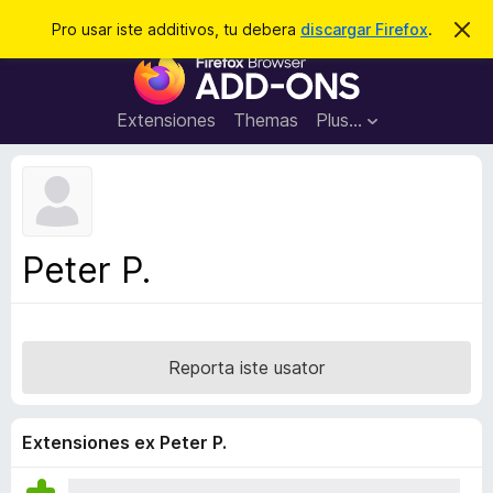
C
Aperir session
Pro usar iste additivos, tu debera
discargar Firefox
.
D
i
e
A
m
r
i
d
t
c
d
t
Extensiones
Themas
Plus…
a
e
i
i
r
t
s
t
i
e
v
n
o
o
Peter P.
t
s
a
d
e
l
Reporta iste usator
n
a
v
Extensiones ex Peter P.
i
g