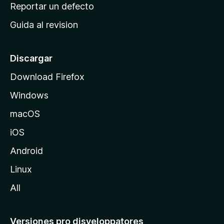
c
Reportar un defecto
n
i
e
Guida al revision
p
s
a
l
Discargar
d
Download Firefox
e
Windows
M
o
macOS
z
iOS
i
l
Android
l
Linux
a
All
Versiones pro disveloppatores