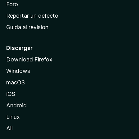
n
Foro
i
o
c
Reportar un defecto
n
i
e
Guida al revision
p
s
a
l
Discargar
d
Download Firefox
e
Windows
M
o
macOS
z
iOS
i
l
Android
l
Linux
a
All