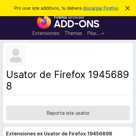
C
Aperir session
Pro usar iste additivos, tu debera
discargar Firefox
.
D
i
e
A
m
r
i
d
t
c
d
t
Extensiones
Themas
Plus…
a
e
i
i
r
t
s
t
i
e
v
n
o
o
Usator de Firefox 1945689
t
s
a
8
d
e
l
n
a
Reporta iste usator
v
i
Extensiones ex Usator de Firefox 19456898
g