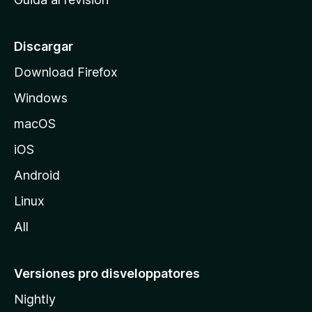
p
a
l
Discargar
d
Download Firefox
e
Windows
M
o
macOS
z
iOS
i
l
Android
l
Linux
a
All
Versiones pro disveloppatores
Nightly