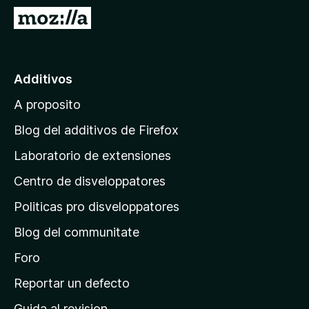
a
I
t
r
o
a
r
l
Additivos
F
p
i
A proposito
a
r
g
e
Blog del additivos de Firefox
f
i
Laboratorio de extensiones
o
n
x
Centro de disveloppatores
a
p
Politicas pro disveloppatores
r
Blog del communitate
i
n
Foro
c
Reportar un defecto
i
Guida al revision