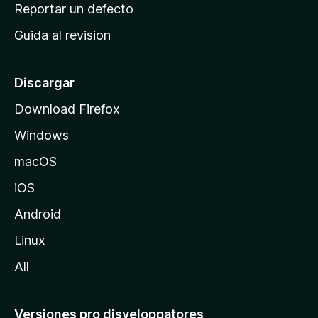
c
Reportar un defecto
n
i
e
Guida al revision
p
s
a
l
Discargar
d
Download Firefox
e
Windows
M
o
macOS
z
iOS
i
l
Android
l
Linux
a
All
Versiones pro disveloppatores