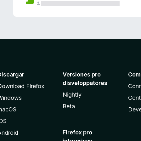
e
s
Discargar
Versiones pro
Com
disveloppatores
Download Firefox
Conn
Nightly
Windows
Cont
Beta
macOS
Deve
iOS
Firefox pro
Android
interprisas