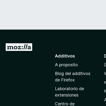
I
r
Additivos
a
A proposito
l
p
Blog del additivos
a
de Firefox
g
Laboratorio de
i
extensiones
n
a
Centro de