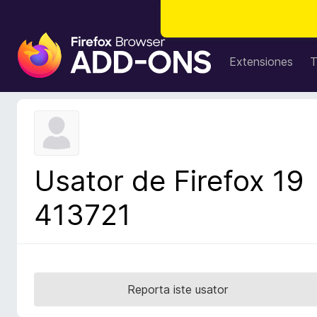
A
d
Extensiones
T
d
i
t
i
v
o
Usator de Firefox 19
s
d
413721
e
l
n
a
v
Reporta iste usator
i
g