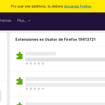
Pro usar iste additivos, tu debera
discargar Firefox
.
hemas
Plus…
Extensiones ex Usator de Firefox 19413721
I
l
h
a
n
o
I
n
l
h
h
a
a