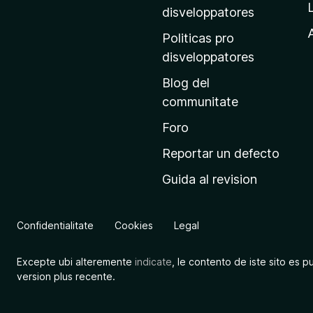
p
disveloppatores
r
A
Politicas pro
i
disveloppatores
n
Blog del
c
communitate
i
p
Foro
a
Reportar un defecto
l
Guida al revision
d
e
M
Confidentialitate
Cookies
Legal
o
z
Excepte ubi alteremente
indicate
, le contento de iste sito es p
i
version plus recente.
l