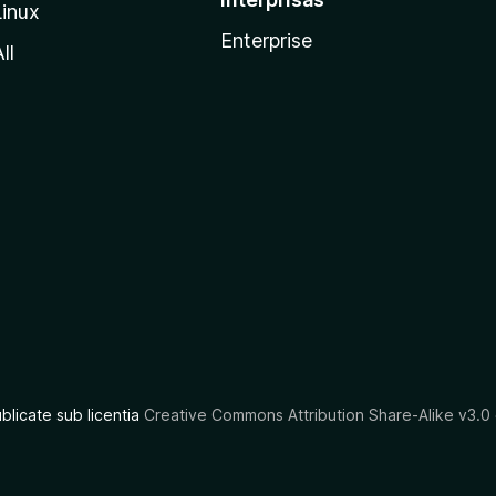
Linux
Enterprise
ll
ublicate sub licentia
Creative Commons Attribution Share-Alike v3.0