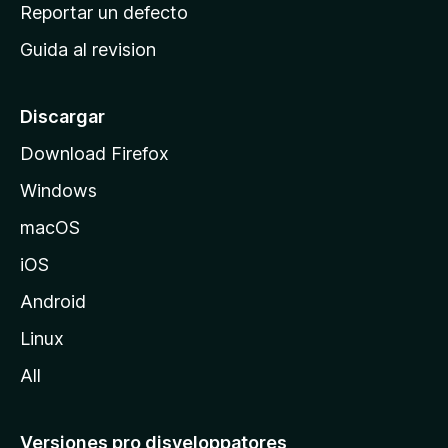
c
Reportar un defecto
n
i
e
Guida al revision
p
s
a
l
Discargar
d
Download Firefox
e
Windows
M
o
macOS
z
iOS
i
l
Android
l
Linux
a
All
Versiones pro disveloppatores