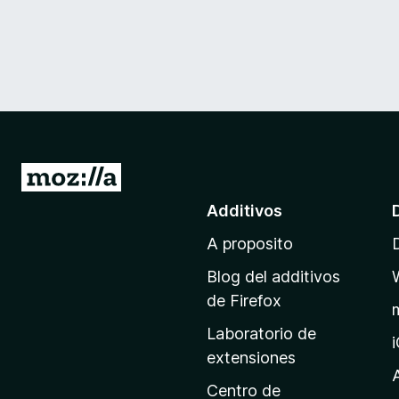
I
r
Additivos
a
A proposito
l
p
Blog del additivos
a
de Firefox
g
Laboratorio de
i
extensiones
n
a
Centro de