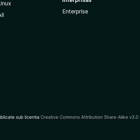
Linux
Enterprise
ll
ublicate sub licentia
Creative Commons Attribution Share-Alike v3.0