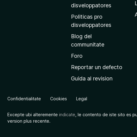
p
disveloppatores
r
A
Politicas pro
i
disveloppatores
n
Blog del
c
communitate
i
p
Foro
a
Reportar un defecto
l
Guida al revision
d
e
M
Confidentialitate
Cookies
Legal
o
z
Excepte ubi alteremente
indicate
, le contento de iste sito es p
i
version plus recente.
l