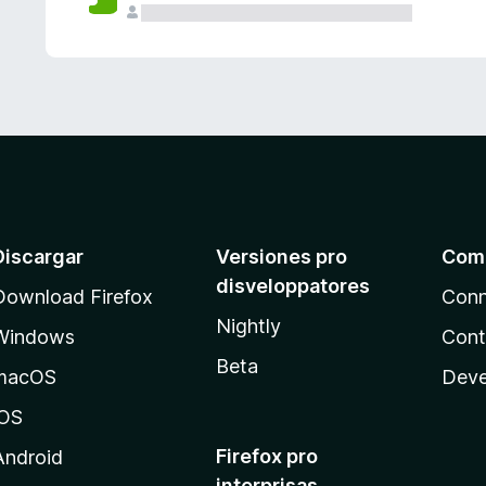
e
s
Discargar
Versiones pro
Com
disveloppatores
Download Firefox
Conn
Nightly
Windows
Cont
Beta
macOS
Deve
iOS
Firefox pro
Android
interprisas