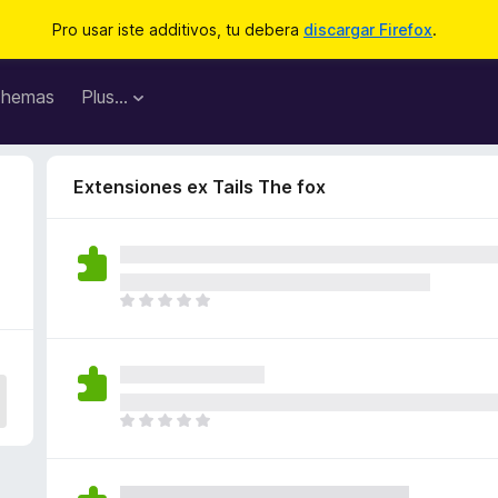
Pro usar iste additivos, tu debera
discargar Firefox
.
hemas
Plus…
Extensiones ex Tails The fox
I
l
h
a
n
o
I
n
l
h
h
a
a