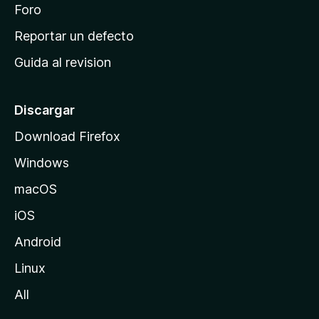
n
Foro
i
o
c
Reportar un defecto
n
i
e
Guida al revision
p
s
a
l
Discargar
d
Download Firefox
e
Windows
M
o
macOS
z
iOS
i
l
Android
l
Linux
a
All