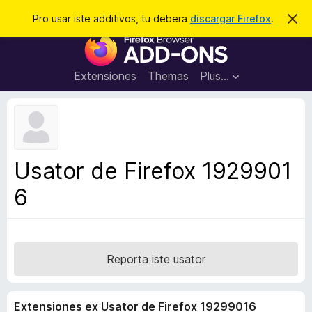
C
Aperir session
Pro usar iste additivos, tu debera
discargar Firefox
.
D
i
e
A
m
r
i
d
t
c
d
t
Extensiones
Themas
Plus…
a
e
i
i
r
t
s
t
i
e
v
n
o
o
Usator de Firefox 1929901
t
s
a
6
d
e
l
n
a
Reporta iste usator
v
i
Extensiones ex Usator de Firefox 19299016
g