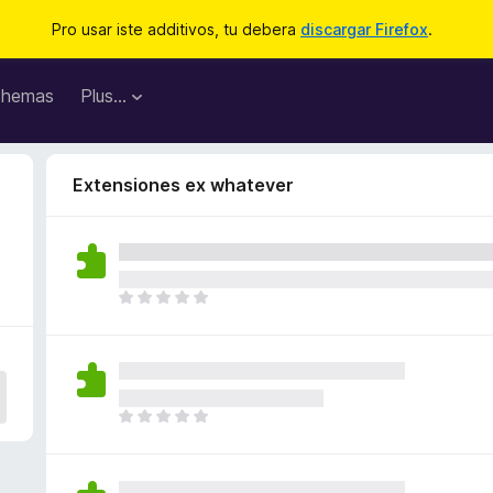
Pro usar iste additivos, tu debera
discargar Firefox
.
hemas
Plus…
Extensiones ex whatever
I
l
h
a
n
o
I
n
l
h
h
a
a