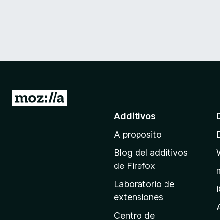
I
r
Additivos
a
A proposito
l
p
Blog del additivos
a
de Firefox
g
Laboratorio de
i
extensiones
n
a
Centro de