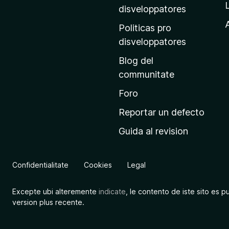
p
disveloppatores
r
A
Politicas pro
i
disveloppatores
n
Blog del
c
communitate
i
p
Foro
a
Reportar un defecto
l
Guida al revision
d
e
M
Confidentialitate
Cookies
Legal
o
z
Excepte ubi alteremente
indicate
, le contento de iste sito es p
i
version plus recente.
l