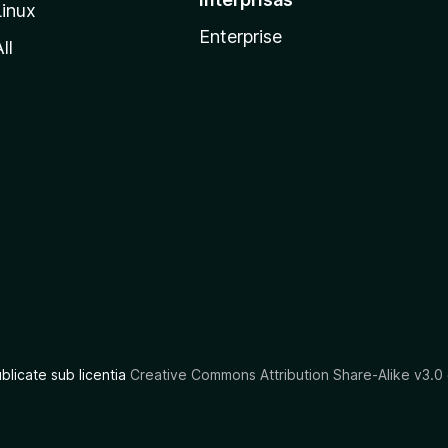
Linux
Enterprise
ll
ublicate sub licentia
Creative Commons Attribution Share-Alike v3.0