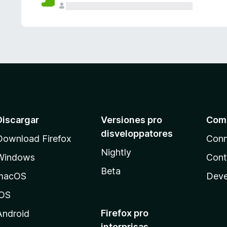
e
s
Discargar
Versiones pro
Com
disveloppatores
Download Firefox
Conn
Nightly
Windows
Cont
Beta
macOS
Deve
iOS
Firefox pro
Android
interprisas